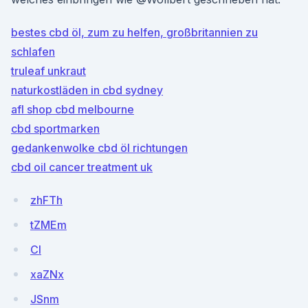
bestes cbd öl, zum zu helfen, großbritannien zu
schlafen
truleaf unkraut
naturkostläden in cbd sydney
afl shop cbd melbourne
cbd sportmarken
gedankenwolke cbd öl richtungen
cbd oil cancer treatment uk
zhFTh
tZMEm
CI
xaZNx
JSnm