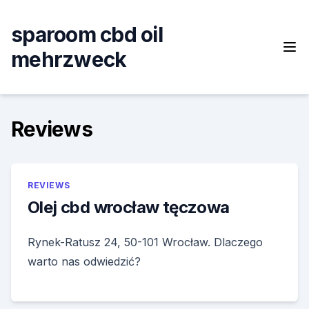
Skip
to
sparoom cbd oil
content
mehrzweck
Reviews
REVIEWS
Olej cbd wrocław tęczowa
Rynek-Ratusz 24, 50-101 Wrocław. Dlaczego
warto nas odwiedzić?