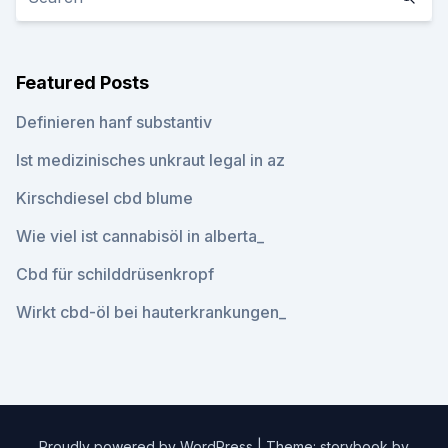
Featured Posts
Definieren hanf substantiv
Ist medizinisches unkraut legal in az
Kirschdiesel cbd blume
Wie viel ist cannabisöl in alberta_
Cbd für schilddrüsenkropf
Wirkt cbd-öl bei hauterkrankungen_
Proudly powered by WordPress
|
Theme: storybook by