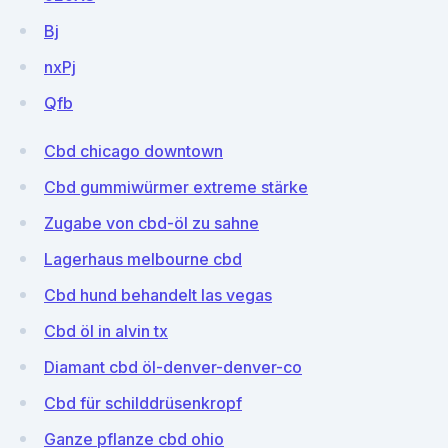
Bj
nxPj
Qfb
Cbd chicago downtown
Cbd gummiwürmer extreme stärke
Zugabe von cbd-öl zu sahne
Lagerhaus melbourne cbd
Cbd hund behandelt las vegas
Cbd öl in alvin tx
Diamant cbd öl-denver-denver-co
Cbd für schilddrüsenkropf
Ganze pflanze cbd ohio