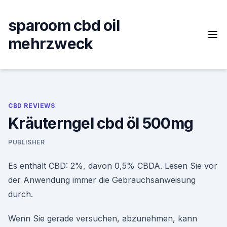
Skip
to
sparoom cbd oil
content
mehrzweck
CBD REVIEWS
Kräuterngel cbd öl 500mg
PUBLISHER
Es enthält CBD: 2%, davon 0,5% CBDA. Lesen Sie vor
der Anwendung immer die Gebrauchsanweisung
durch.
Wenn Sie gerade versuchen, abzunehmen, kann