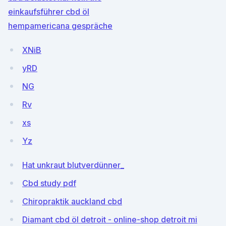
einkaufsführer cbd öl
hempamericana gespräche
XNiB
yRD
NG
Rv
xs
Yz
Hat unkraut blutverdünner_
Cbd study pdf
Chiropraktik auckland cbd
Diamant cbd öl detroit - online-shop detroit mi