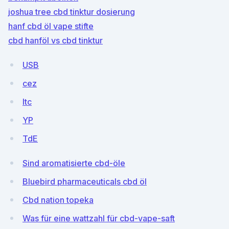
joshua tree cbd tinktur dosierung
hanf cbd öl vape stifte
cbd hanföl vs cbd tinktur
USB
cez
ltc
YP
TdE
Sind aromatisierte cbd-öle
Bluebird pharmaceuticals cbd öl
Cbd nation topeka
Was für eine wattzahl für cbd-vape-saft